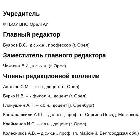
Учредитель
ФГБОУ ВПО ОрелГАУ
Главный редактор
Буяров В.С., д.с.-х.н., профессор (г. Орел)
Заместитель главного редактора
Чекалин Е.И., к.с.-х.н. (г. Орел)
Члены редакционной коллегии
Астахов С.М. – к.т.н., доцент (г. Орел)
Бурко Н.В. – к.филол.н., доцент (г. Орел)
Глинушкин А.П. – к.б.н., доцент (г. Оренбург)
Кавтарашвили А.Ш. – д.с.-х.н., проф. (г. Сергиев Посад, Московска
Клейменов И.С. – к.в.н., доцент (г. Орел)
Колесников А.В. – д.с.-х.н., проф. (п. Майский, Белгородская обл.)