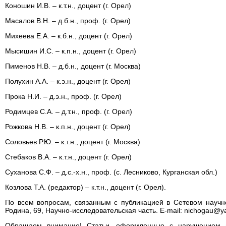
Коношин И.В. – к.т.н., доцент (г. Орел)
Масалов В.Н. – д.б.н., проф. (г. Орел)
Михеева Е.А. – к.б.н., доцент (г. Орел)
Мысишин И.С. – к.п.н., доцент (г. Орел)
Пименов Н.В. – д.б.н., доцент (г. Москва)
Полухин А.А. – к.э.н., доцент (г. Орел)
Прока Н.И. – д.э.н., проф. (г. Орел)
Родимцев С.А. – д.т.н., проф. (г. Орел)
Рожкова Н.В. – к.п.н., доцент (г. Орел)
Соловьев Р.Ю. – к.т.н., доцент (г. Москва)
Стебаков В.А. – к.т.н., доцент (г. Орел)
Суханова С.Ф. – д.с.-х.н., проф. (с. Лесниково, Курганская обл.)
Козлова Т.А. (редактор) – к.т.н., доцент (г. Орел).
По всем вопросам, связанным с публикацией в Сетевом научно
Родина, 69, Научно-исследовательская часть. E-mail: nichogau@y
Обращаем внимание! Статьи, оформленные с нарушением п