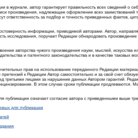
ии в журнале, автор гарантирует правильность всех сведений о себ
иси произведения, надлежащее оформление всех заимствований те
т ответственность за подбор и точность приведенных фактов, цита
 достоверность информации, приводимой авторами. Автор, направл
ость исследования, поручает Редакции обнародовать произведение
оение авторства чужого произведения науки, мыслей, искусства и
ательства и патентного законодательства и в качестве таковых м
лючительных прав на использование переданного Редакции материа
 претензий к Редакции Автор самостоятельно и за свой счет обязуе
ред третьими лицами за нарушение данных Автором гарантий. Редак
рецензирование. В этом случае сроки публикации продлеваются. 
ля публикации означает согласие автора с приведенными выше тр
емых для публикации
атей
здания