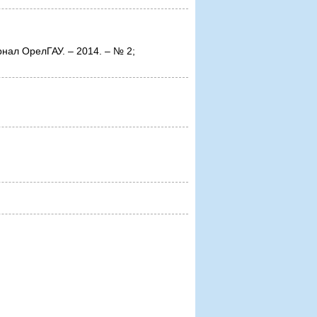
л ОрелГАУ. – 2014. – № 2;